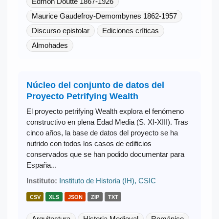
Edmon Doutté 1867-1926
Maurice Gaudefroy-Demombynes 1862-1957
Discurso epistolar
Ediciones críticas
Almohades
Núcleo del conjunto de datos del
Proyecto Petrifying Wealth
El proyecto petrifying Wealth explora el fenómeno
constructivo en plena Edad Media (S. XI-XIII). Tras
cinco años, la base de datos del proyecto se ha
nutrido con todos los casos de edificios
conservados que se han podido documentar para
España...
Instituto:
Instituto de Historia (IH), CSIC
CSV
XLS
JSON
ZIP
TXT
Arquitectura
Historia Medieval
Románico