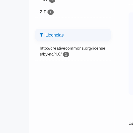
1
ZIP
1
Licencias
http://creativecommons.org/license
s/by-nc/4.0/
1
Us