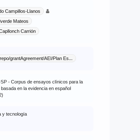
do Campillos-Llanos
lverde Mateos
Capllonch Carrión
-repo/grantAgreement/AEI/Plan Es...
P - Corpus de ensayos clínicos para la
 basada en la evidencia en español
2)
a y tecnología