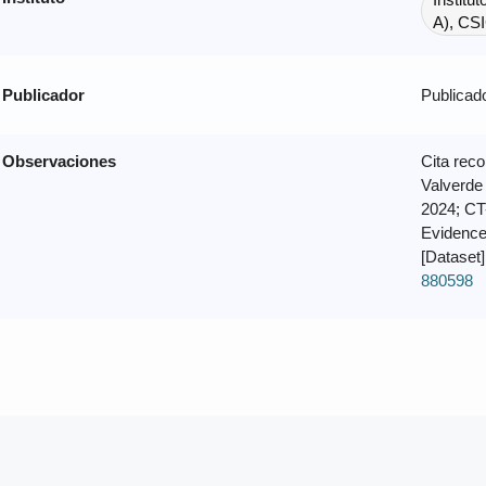
A), CS
Publicador
Publicado
Observaciones
Cita rec
Valverde
2024; CT-
Evidence
[Dataset
880598