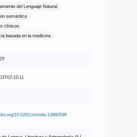
miento del Lenguaje Natural
ión semántica
 clínicos
ia basada en la medicina
29
03T07:15:11
//doi.org/10.5281/zenodo.13880598
to de Lengua, Literatura y Antropología (ILL