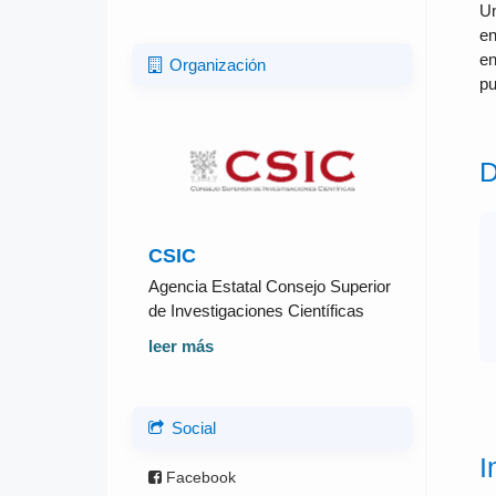
Un
en
en
Organización
pu
D
CSIC
Agencia Estatal Consejo Superior
de Investigaciones Científicas
leer más
Social
I
Facebook