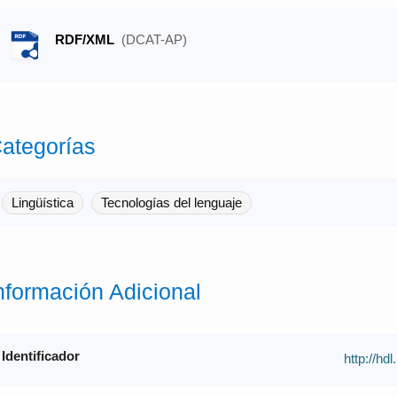
RDF/XML
(DCAT-AP)
ategorías
Lingüística
Tecnologías del lenguaje
nformación Adicional
Identificador
http://hd