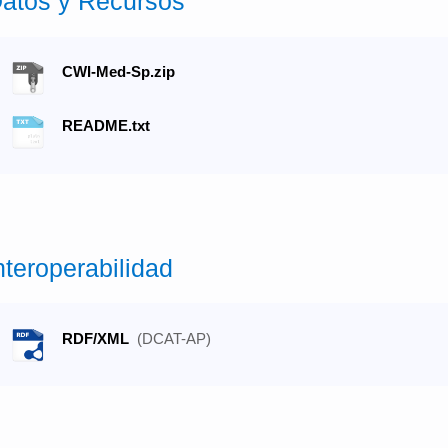
atos y Recursos
CWI-Med-Sp.zip
README.txt
nteroperabilidad
RDF/XML
(DCAT-AP)