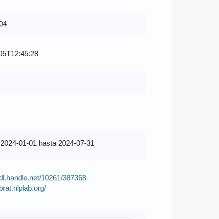
04
05T12:45:28
2024-01-01 hasta 2024-07-31
hdl.handle.net/10261/387368
/brat.nlplab.org/