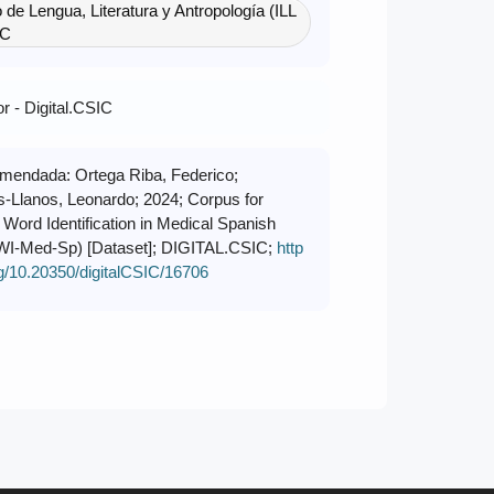
to de Lengua, Literatura y Antropología (ILL
IC
r - Digital.CSIC
omendada: Ortega Riba, Federico;
s-Llanos, Leonardo; 2024; Corpus for
Word Identification in Medical Spanish
WI-Med-Sp) [Dataset]; DIGITAL.CSIC;
http
rg/10.20350/digitalCSIC/16706