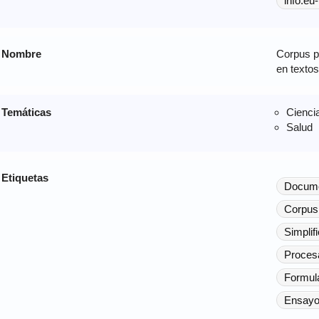
info:eu
Nombre
Corpus pa
en texto
Temáticas
Cienci
Salud
Etiquetas
Docume
Corpus
Simplif
Procesa
Formula
Ensayos