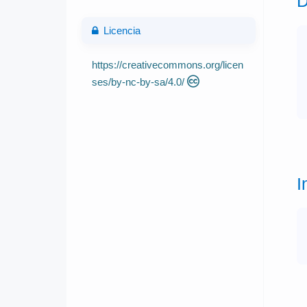
D
Licencia
https://creativecommons.org/licen
ses/by-nc-by-sa/4.0/
I