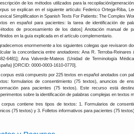
escripción de los métodos utilizados para la recopilación/generació
rpus se explican en el siguiente artículo: Federico Ortega-Riba,
exical Simplification in Spanish Texts For Patients: The Complex Word
xtos en español para pacientes: la tarea de identificación de pa
étodos de procesamiento de los datos] Anotación manual de pa
finidos en la guía explicada en el artículo complementario.
radecemos enormemente a los siguientes colegas que revisaron dos 
lcular la concordancia entre anotadores: Ana R. Terroba-Reinares
82-6481]; Ana Valverde-Mateos (Unidad de Terminología Médic
paña) [ORCID: 0000-0003-1610-0770].
 corpus está compuesto por 225 textos en español anotados con pal
xtos: formularios de consentimiento (75 textos), anuncios de en
formación para pacientes (75 textos). Este recurso está destin
perimentos sobre la identificación de palabras complejas en textos 
 corpus contiene tres tipos de textos: 1. Formularios de consent
ínicos (75 textos) y 3. Folletos informativos para pacientes (75 textos)