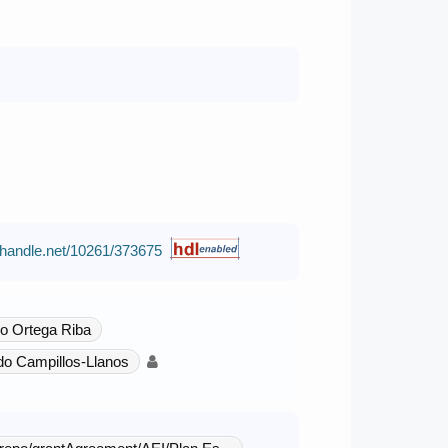
l.handle.net/10261/373675
o Ortega Riba
do Campillos-Llanos