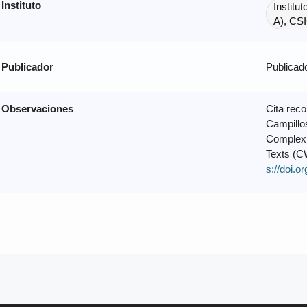
Instituto
Institu
A), CS
Publicador
Publicado
Observaciones
Cita rec
Campillo
Complex 
Texts (C
s://doi.o