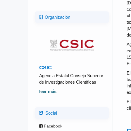
[D
co
«L
Organización
te
[M
de
Ag
ca
15
Es
CSIC
El
Agencia Estatal Consejo Superior
te
de Investigaciones Científicas
in
leer más
ex
El
cl
Social
Facebook