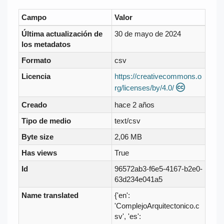
Campo
Valor
Última actualización de
30 de mayo de 2024
los metadatos
Formato
csv
Licencia
https://creativecommons.o
rg/licenses/by/4.0/
Creado
hace 2 años
Tipo de medio
text/csv
Byte size
2,06 MB
Has views
True
Id
96572ab3-f6e5-4167-b2e0-
63d234e041a5
Name translated
{'en':
'ComplejoArquitectonico.c
sv', 'es':