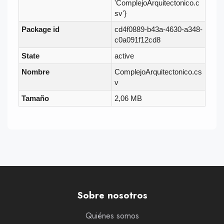
'ComplejoArquitectonico.c
sv'}
Package id
cd4f0889-b43a-4630-a348-
c0a091f12cd8
State
active
Nombre
ComplejoArquitectonico.cs
v
Tamaño
2,06 MB
Sobre nosotros
Quiénes somos