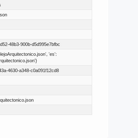
s
json
d52-48b3-900b-d5d995e7bfbc
lejoArquitectonico.json', 'es':
quitectonico.json'}
43a-4630-a348-c0a091f12cd8
uitectonico.json