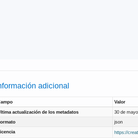
nformación adicional
Campo
Valor
ltima actualización de los metadatos
30 de mayo
ormato
json
icencia
https://cre