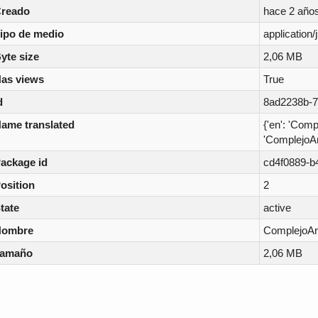
reado
hace 2 año
ipo de medio
application/
yte size
2,06 MB
as views
True
d
8ad2238b-7
ame translated
{'en': 'Comp
'ComplejoAr
ackage id
cd4f0889-b
osition
2
tate
active
Nombre
ComplejoArq
Tamaño
2,06 MB