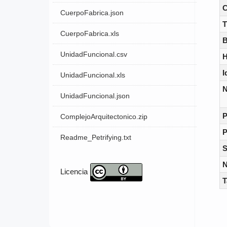
C
CuerpoFabrica.json
T
CuerpoFabrica.xls
B
UnidadFuncional.csv
H
I
UnidadFuncional.xls
N
UnidadFuncional.json
P
ComplejoArquitectonico.zip
P
Readme_Petrifying.txt
S
Licencia