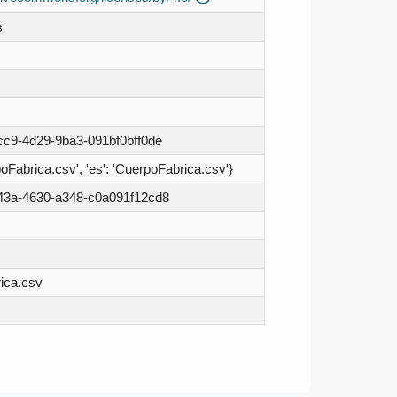
s
cc9-4d29-9ba3-091bf0bff0de
poFabrica.csv', 'es': 'CuerpoFabrica.csv'}
43a-4630-a348-c0a091f12cd8
ica.csv