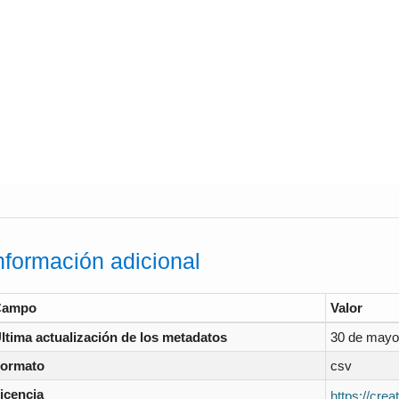
nformación adicional
Campo
Valor
ltima actualización de los metadatos
30 de mayo
ormato
csv
icencia
https://cre