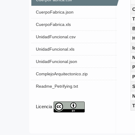
C
CuerpoFabrica.json
T
CuerpoFabrica.xls
B
UnidadFuncional.csv
H
I
UnidadFuncional.xls
N
UnidadFuncional.json
P
ComplejoArquitectonico.zip
P
S
Readme_Petrifying.txt
Licencia