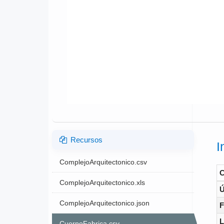
Recursos
I
ComplejoArquitectonico.csv
ComplejoArquitectonico.xls
Ú
ComplejoArquitectonico.json
F
L
CuerpoFabrica.csv