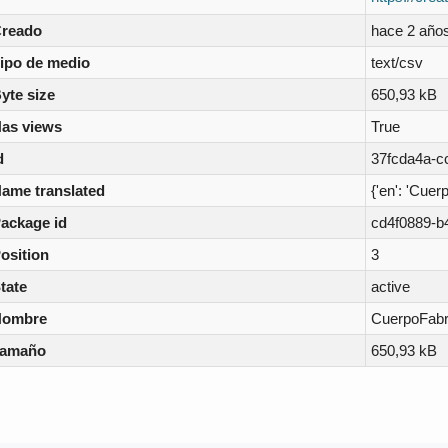
reado
hace 2 año
ipo de medio
text/csv
yte size
650,93 kB
as views
True
d
37fcda4a-c
ame translated
{'en': 'Cuer
ackage id
cd4f0889-b
osition
3
tate
active
Nombre
CuerpoFabr
Tamaño
650,93 kB