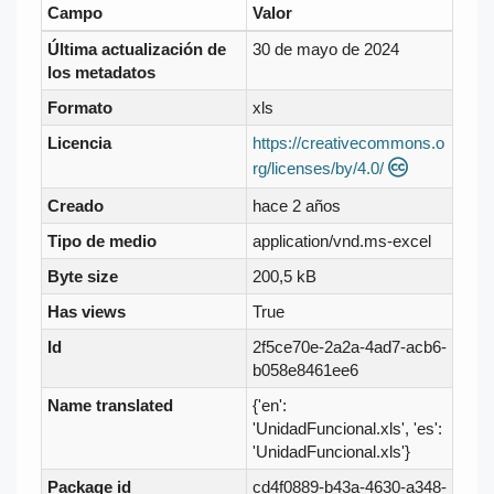
Campo
Valor
Última actualización de
30 de mayo de 2024
los metadatos
Formato
xls
Licencia
https://creativecommons.o
rg/licenses/by/4.0/
Creado
hace 2 años
Tipo de medio
application/vnd.ms-excel
Byte size
200,5 kB
Has views
True
Id
2f5ce70e-2a2a-4ad7-acb6-
b058e8461ee6
Name translated
{'en':
'UnidadFuncional.xls', 'es':
'UnidadFuncional.xls'}
Package id
cd4f0889-b43a-4630-a348-