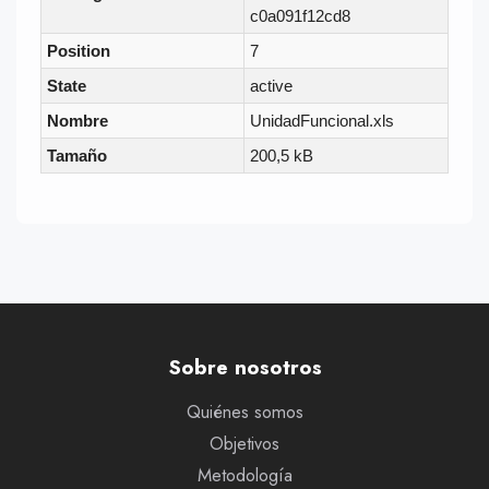
c0a091f12cd8
Position
7
State
active
Nombre
UnidadFuncional.xls
Tamaño
200,5 kB
Sobre nosotros
Quiénes somos
Objetivos
Metodología