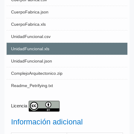
CuerpoFabrica.json
CuerpoFabrica.xls
UnidadFuncional.csv
UnidadFuncional.xls
UnidadFuncional.json
ComplejoArquitectonico.zip
Readme_Petrifying.txt
Licencia
Información adicional