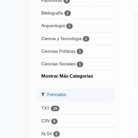
Patrimonio
4
Bibliografía
2
Arqueología
1
Ciencia y Tecnología
1
Ciencias Políticas
1
Ciencias Sociales
1
Mostrar Más Categorías
Formatos
TXT
16
CSV
9
XLSX
8