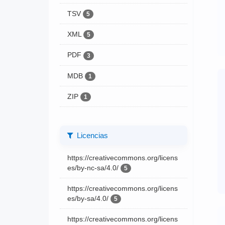
TSV
5
XML
5
PDF
3
MDB
1
ZIP
1
Licencias
https://creativecommons.org/licens
es/by-nc-sa/4.0/
5
https://creativecommons.org/licens
es/by-sa/4.0/
5
https://creativecommons.org/licens