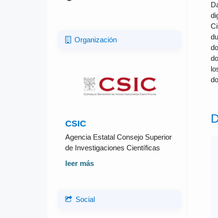
Da
di
Ci
du
Organización
do
do
lo
do
D
CSIC
Agencia Estatal Consejo Superior
de Investigaciones Científicas
leer más
Social