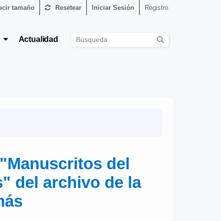
cir tamaño
Resetear
Iniciar Sesión
Registro
s
Actualidad
n "Manuscritos del
" del archivo de la
más