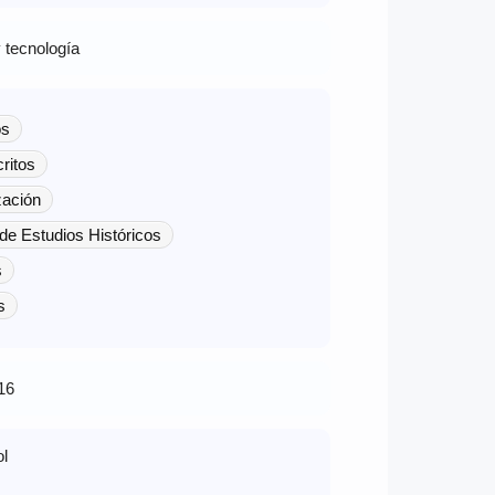
 tecnología
os
ritos
ización
de Estudios Históricos
s
s
16
l