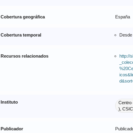
Cobertura geográfica
España
Cobertura temporal
Desde 
Recursos relacionados
http:/
_colec
%20Ce
icos&l
d&sort
Instituto
Centro
), CSIC
Publicador
Publicado