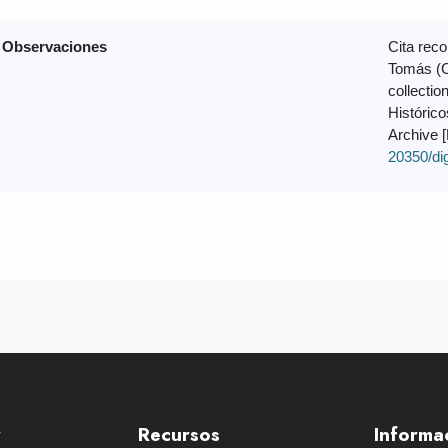
Observaciones
Cita rec
Tomás (C
collectio
Históric
Archive 
20350/di
r
Recursos
Informa