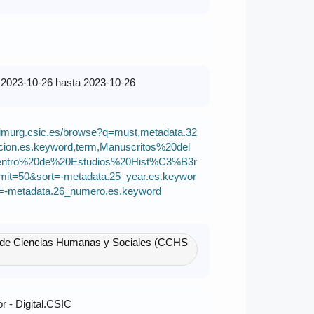
2023-10-26 hasta 2023-10-26
/simurg.csic.es/browse?q=must,metadata.32
cion.es.keyword,term,Manuscritos%20del
ntro%20de%20Estudios%20Hist%C3%B3r
imit=50&sort=-metadata.25_year.es.keywor
=-metadata.26_numero.es.keyword
 de Ciencias Humanas y Sociales (CCHS
r - Digital.CSIC