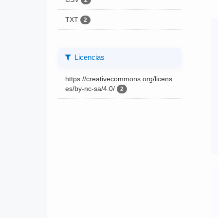
2
TXT
2
Licencias
https://creativecommons.org/licens
es/by-nc-sa/4.0/
2