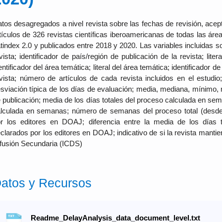
tos desagregados a nivel revista sobre las fechas de revisión, ace
tículos de 326 revistas científicas iberoamericanas de todas las áre
tindex 2.0 y publicados entre 2018 y 2020. Las variables incluidas son:
vista; identificador de país/región de publicación de la revista; liter
entificador del área temática; literal del área temática; identificador de
vista; número de artículos de cada revista incluidos en el estud
sviación típica de los días de evaluación; media, mediana, mínimo, 
 publicación; media de los días totales del proceso calculada en se
lculada en semanas; número de semanas del proceso total (desde l
r los editores en DOAJ; diferencia entre la media de los días
clarados por los editores en DOAJ; indicativo de si la revista mant
fusión Secundaria (ICDS)
atos y Recursos
Readme_DelayAnalysis_data_document_level.txt