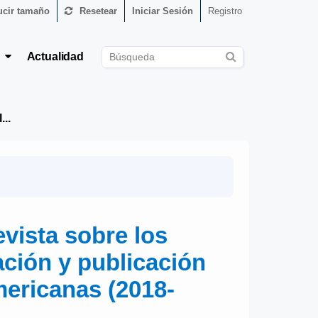
cir tamaño
Resetear
Iniciar Sesión
Registro
s
Actualidad
..
vista sobre los
ción y publicación
mericanas (2018-