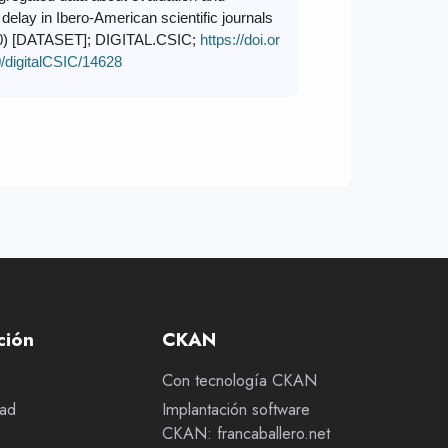
 delay in Ibero-American scientific journals
0) [DATASET]; DIGITAL.CSIC;
https://doi.or
/digitalCSIC/14628
ción
CKAN
Con tecnología CKAN
dad
Implantación software
CKAN: francaballero.net