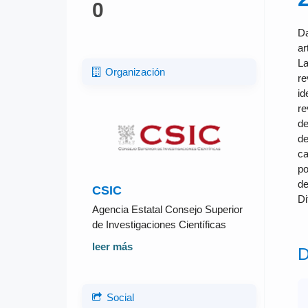
0
Da
ar
La
Organización
re
id
re
de
de
ca
po
de
CSIC
Di
Agencia Estatal Consejo Superior
de Investigaciones Científicas
leer más
D
Social