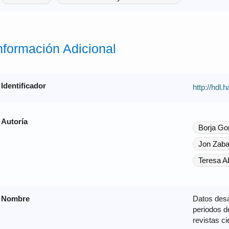
nformación Adicional
Identificador
http://hdl
Autoría
Borja Go
Jon Zaba
Teresa A
Nombre
Datos desa
periodos d
revistas c