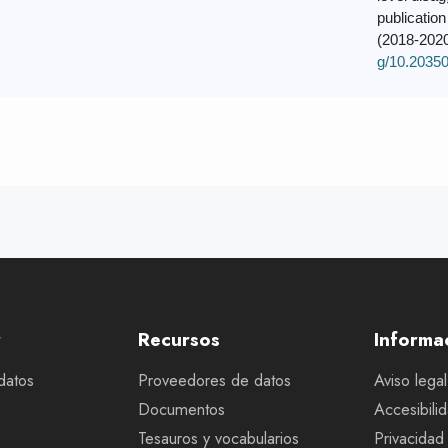
publication
(2018-202
g/10.20350
r
Recursos
Informa
datos
Proveedores de datos
Aviso legal
Documentos
Accesibili
Tesauros y vocabularios
Privacidad