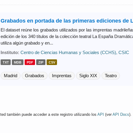
Grabados en portada de las primeras ediciones de L
El dataset reúne los grabados utilizados por las imprentas madrileñas
edición de los 340 títulos de la colección teatral La España Dramáti
utiliza algún grabado y en...
Instituto:
Centro de Ciencias Humanas y Sociales (CCHS), CSIC
TXT
MDB
PDF
ZIP
CSV
Madrid
Grabados
Imprentas
Siglo XIX
Teatro
ted también puede acceder a este registro utilizando los
API
(ver
API Docs
).