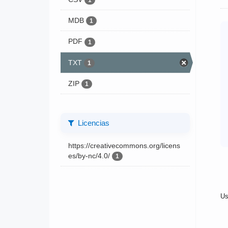
1
MDB
1
PDF
1
TXT
1
ZIP
1
Licencias
https://creativecommons.org/licens
es/by-nc/4.0/
1
Us