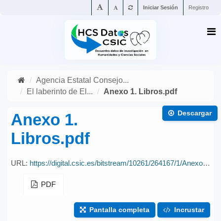
Iniciar Sesión
Registro
Agencia Estatal Consejo...
El laberinto de El...
Anexo 1. Libros.pdf
Descargar
Anexo 1.
Libros.pdf
URL:
https://digital.csic.es/bitstream/10261/264167/1/Anexo%201.%20Libros.pdf
PDF
Pantalla completa
Incrustar