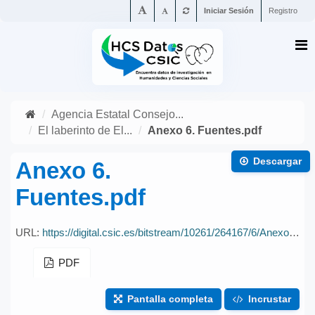
Iniciar Sesión
Registro
Agencia Estatal Consejo...
El laberinto de El...
Anexo 6. Fuentes.pdf
Descargar
Anexo 6.
Fuentes.pdf
URL:
https://digital.csic.es/bitstream/10261/264167/6/Anexo%206.%20Fuentes.pdf
PDF
Pantalla completa
Incrustar