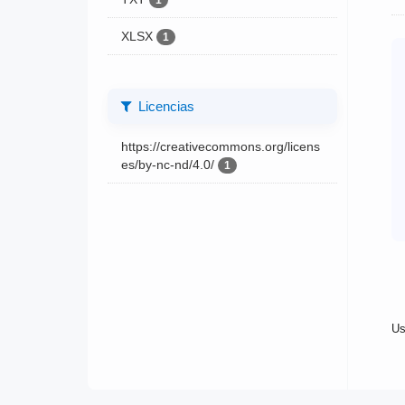
1
XLSX
1
Licencias
https://creativecommons.org/licens
es/by-nc-nd/4.0/
1
Us