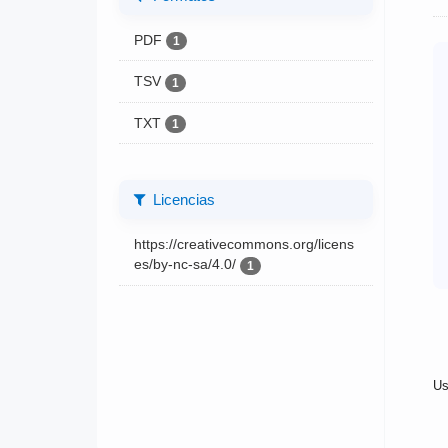
PDF
1
TSV
1
TXT
1
Licencias
https://creativecommons.org/licens
es/by-nc-sa/4.0/
1
Us