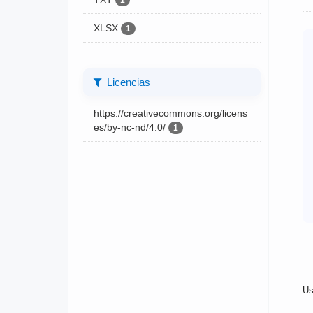
1
XLSX
1
Licencias
https://creativecommons.org/licens
es/by-nc-nd/4.0/
1
Us