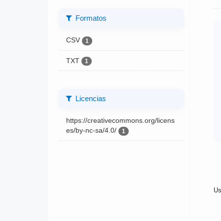
Formatos
CSV
1
TXT
1
Licencias
https://creativecommons.org/licens
es/by-nc-sa/4.0/
1
Us