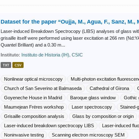
Dataset for the paper “Oujja, M., Agua, F., Sanz, M., 
Laser-induced Breakdown Spectrocopy (LIBS) analyses of glass witho
grisaille itself were performed using laser excitation at 266 nm (Nd:Y
Quantel Brilliant) and a 0.30 m...
Instituto:
Instituto de Historia (IH), CSIC
TXT
CSV
Nonlinear optical microscopy
Multi-photon excitation fluoresc
Church of San Severino at Balmaseda
Cathedral of Girona
Goyeneche House in Madrid
Baroque glass window
Gothic
Maumejean Fréres workshop
Laser spectroscopy
Stained-
Grisaille composition analysis
Glass by composition or origin
Laser-induced breakdown spectrocopy LIBS
Laser-induced flu
Noninvasive testing
Scanning electron microscopy SEM