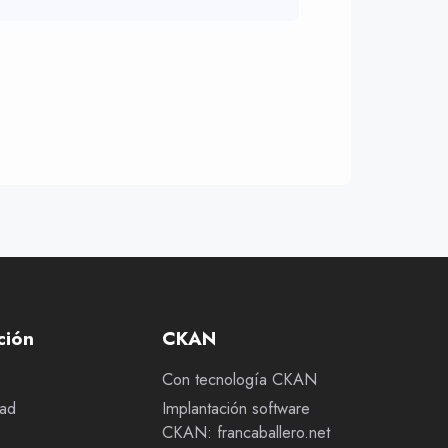
ción
CKAN
Con tecnología CKAN
dad
Implantación software
CKAN: francaballero.net