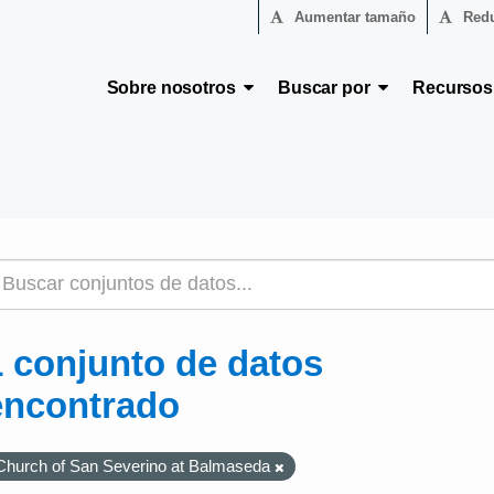
Aumentar tamaño
Redu
Sobre nosotros
Buscar por
Recurso
1 conjunto de datos
encontrado
Church of San Severino at Balmaseda