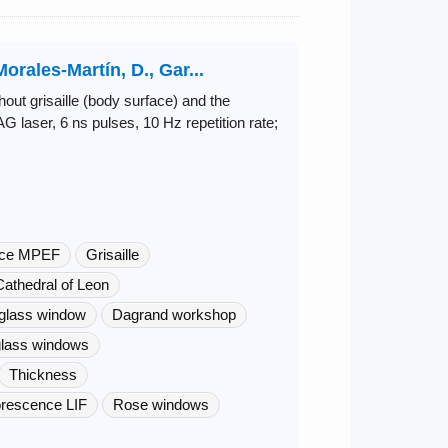
Morales-Martín, D., Gar...
ut grisaille (body surface) and the
AG laser, 6 ns pulses, 10 Hz repetition rate;
ence MPEF
Grisaille
Cathedral of Leon
 glass window
Dagrand workshop
glass windows
Thickness
orescence LIF
Rose windows