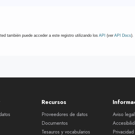
ted también puede acceder a este registro utilizando los
API
(ver
API Docs
).
r
Recursos
Informa
datos
Proveedores de datos
Aviso legal
Documentos
Accesibili
Tesauros y vocabularios
Privacidad