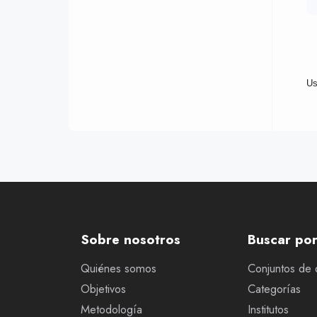
Us
Sobre nosotros
Buscar po
Quiénes somos
Conjuntos de 
Objetivos
Categorías
Metodología
Institutos