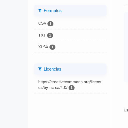
Formatos
CSV
1
TXT
1
XLSX
1
Licencias
https://creativecommons.org/licens
es/by-nc-sa/4.0/
1
Us