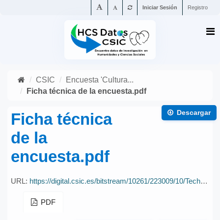
Iniciar Sesión
Registro
CSIC
Encuesta 'Cultura...
Ficha técnica de la encuesta.pdf
Descargar
Ficha técnica
de la
encuesta.pdf
URL:
https://digital.csic.es/bitstream/10261/223009/10/TechnicalDetails_Espa%c3%b1ol%2bEnglish.pdf
PDF