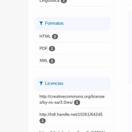
Lingüística
1
Formatos
HTML
1
PDF
1
XML
1
Licencias
http://creativecommons.org/license
s/by-nc-sa/3.0/es/
1
http://hdl.handle.net/10261/64245
1