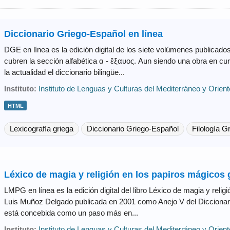
Diccionario Griego-Español en línea
DGE en línea es la edición digital de los siete volúmenes publicado
cubren la sección alfabética α - ἔξαυος. Aun siendo una obra en cu
la actualidad el diccionario bilingüe...
Instituto:
Instituto de Lenguas y Culturas del Mediterráneo y Orien
HTML
Lexicografía griega
Diccionario Griego-Español
Filología G
Léxico de magia y religión en los papiros mágicos 
LMPG en línea es la edición digital del libro Léxico de magia y reli
Luis Muñoz Delgado publicada en 2001 como Anejo V del Diccionari
está concebida como un paso más en...
Instituto:
Instituto de Lenguas y Culturas del Mediterráneo y Orien