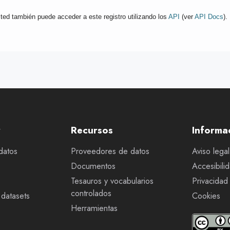
ted también puede acceder a este registro utilizando los
API
(ver
API Docs
).
r
Recursos
Informa
datos
Proveedores de datos
Aviso legal
Documentos
Accesibili
Tesauros y vocabularios
Privacidad
controlados
datasets
Cookies
Herramientas