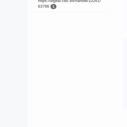
https://digital.csic.es/handle/10261/
63786
1