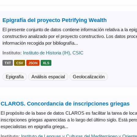
Epigrafía del proyecto Petrifying Wealth
El presente conjunto de datos contiene información relativa a la epi
constructivo analizado por el proyecto constructivo. Los datos pro
información recogida por bibliografía...
Instituto:
Instituto de Historia (IH), CSIC
TXT
CSV
JSON
XLS
Epigrafía
Análisis espacial
Geolocalización
CLAROS. Concordancia de inscripciones griegas
El propósito de la base de datos CLAROS es facilitar la tarea de loc
inscripciones griegas aparecidas a lo largo del último siglo. Está pe
especialistas en epigrafía griega...
Instituto:
Instituto de Lenguas y Culturas del Mediterráneo y Orien