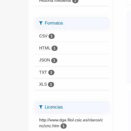
Historia medieval
1
Formatos
CSV
1
HTML
1
JSON
1
TXT
1
XLS
1
Licencias
http://www.dge.filol.csic.es/claros/c
nc/cnc.htm
1