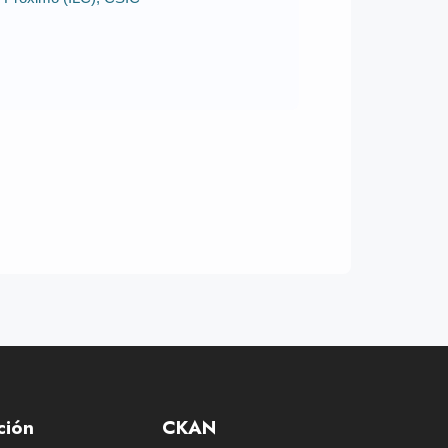
ción
CKAN