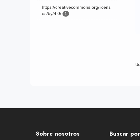
https://creativecommons.org/licens
es/by/4.0/
1
Us
Sobre nosotros
Buscar po