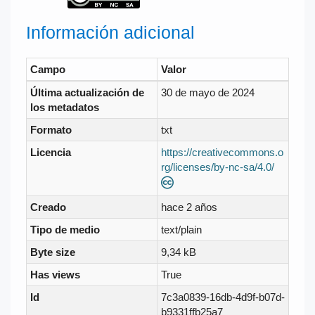
Información adicional
Campo
Valor
Última actualización de
30 de mayo de 2024
los metadatos
Formato
txt
Licencia
https://creativecommons.o
rg/licenses/by-nc-sa/4.0/
Creado
hace 2 años
Tipo de medio
text/plain
Byte size
9,34 kB
Has views
True
Id
7c3a0839-16db-4d9f-b07d-
b9331ffb25a7