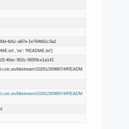
00d-4d1c-a87e-1e764b61c3a2
DME.txt', 'es': 'README.txt'}
1f2-40ec-902c-5f059ce1a141
ital.csic.es/bitstream/10261/269887/4/READM
ital.csic.es/bitstream/10261/269887/4/READM
t