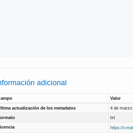
nformación adicional
Campo
Valor
ltima actualización de los metadatos
4 de marzo
ormato
txt
icencia
https://cre