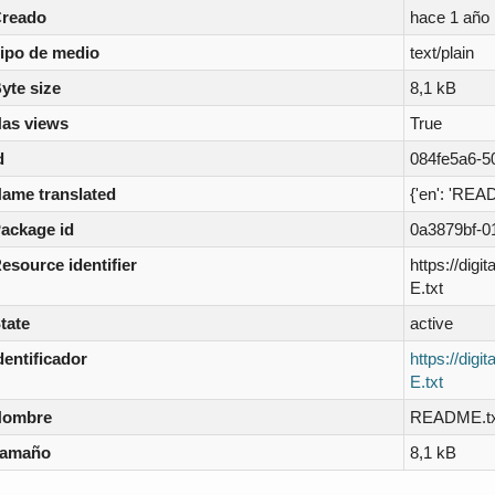
reado
hace 1 año
ipo de medio
text/plain
yte size
8,1 kB
as views
True
d
084fe5a6-5
ame translated
{'en': 'REA
ackage id
0a3879bf-0
esource identifier
https://dig
E.txt
tate
active
dentificador
https://dig
E.txt
Nombre
README.tx
Tamaño
8,1 kB