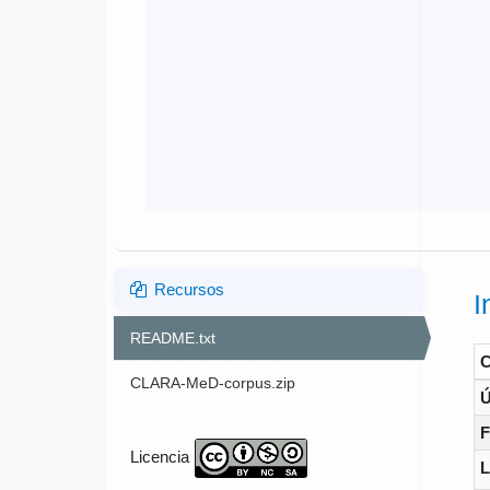
Recursos
I
README.txt
CLARA-MeD-corpus.zip
Ú
F
Licencia
L