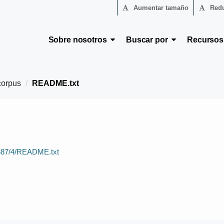
Aumentar tamaño
Redu
Sobre nosotros
Buscar por
Recurso
orpus
README.txt
69887/4/README.txt