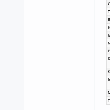
C
T
B
H
I
N
P
R
S
I