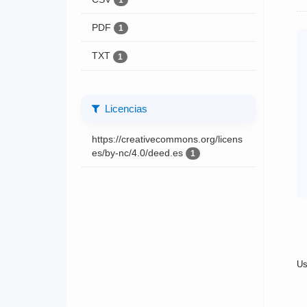
1
PDF
1
TXT
1
Licencias
https://creativecommons.org/licens
es/by-nc/4.0/deed.es
1
Us