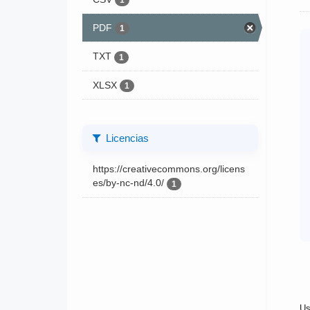
1
PDF
1
TXT
1
XLSX
1
Licencias
https://creativecommons.org/licens
es/by-nc-nd/4.0/
1
Us