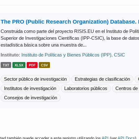
The PRO (Public Research Organization) Database.
Construida como parte del proyecto RISIS.EU en el Instituto de Polí
Superior de Investigaciones Científicas (IPP-CSIC), la base de dat
estadística básica sobre una muestra de...
Instituto:
Instituto de Políticas y Bienes Públicos (IPP), CSIC
TXT
XLSX
PDF
CSV
Sector público de investigación
Estrategias de clasificación
Institutos de investigación
Laboratorios públicos
Centros de 
Consejos de investigación
ted también puede acceder a este registro utilizando los
API
(ver
API Docs
).