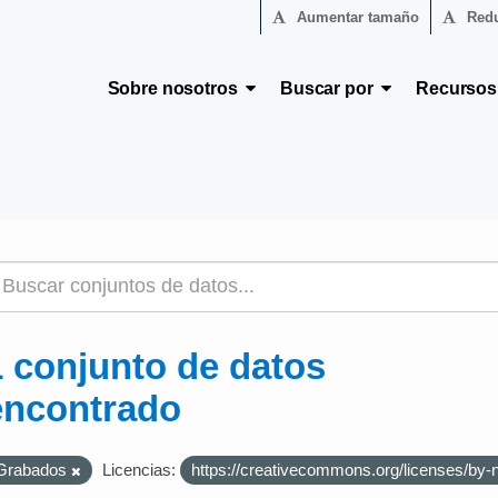
Aumentar tamaño
Redu
Sobre nosotros
Buscar por
Recurso
1 conjunto de datos
encontrado
Grabados
Licencias:
https://creativecommons.org/licenses/by-