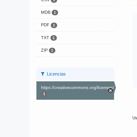
1
MDB
1
PDF
1
TXT
1
ZIP
1
Licencias
https://creativecommons.org/licenses/by-nc/4.0/
1
Us