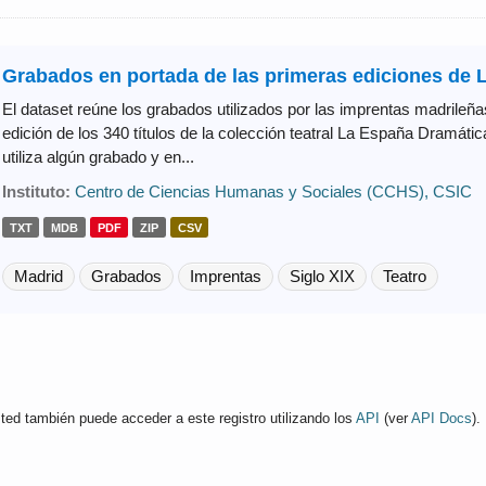
Grabados en portada de las primeras ediciones de L
El dataset reúne los grabados utilizados por las imprentas madrileñas
edición de los 340 títulos de la colección teatral La España Dramáti
utiliza algún grabado y en...
Instituto:
Centro de Ciencias Humanas y Sociales (CCHS), CSIC
TXT
MDB
PDF
ZIP
CSV
Madrid
Grabados
Imprentas
Siglo XIX
Teatro
ted también puede acceder a este registro utilizando los
API
(ver
API Docs
).