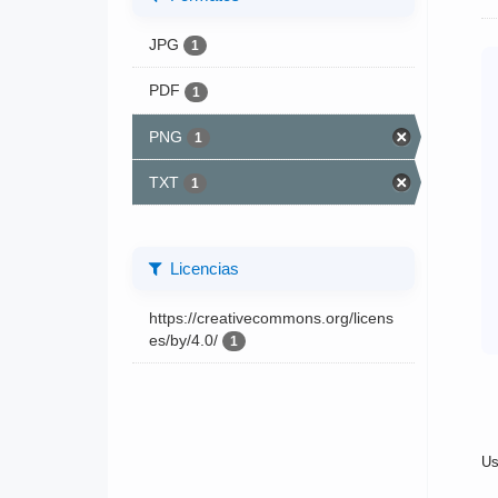
JPG
1
PDF
1
PNG
1
TXT
1
Licencias
https://creativecommons.org/licens
es/by/4.0/
1
Us