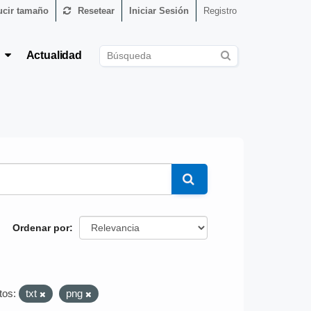
cir tamaño
Resetear
Iniciar Sesión
Registro
s
Actualidad
Ordenar por
tos:
txt
png