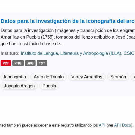
Datos para la investigación de la iconografía del arco
Datos para la investigación (imágenes y transcripción de los epigram
Amarillas en Puebla (1755), tomados del lienzo atribuido a José Joa
que han constituido la base de...
Instituto:
Instituto de Lengua, Literatura y Antropología (ILLA), CSIC
PDF
PNG
JPG
TXT
Iconografía
Arco de Triunfo
Virrey Amarillas
Sermón
Joaquín Aragón
Puebla
ted también puede acceder a este registro utilizando los
API
(ver
API Docs
).