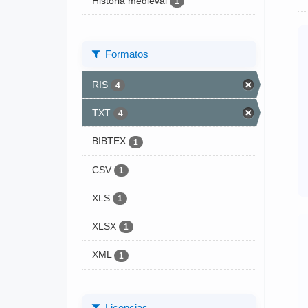
Historia medieval
1
Formatos
RIS
4
TXT
4
BIBTEX
1
CSV
1
XLS
1
XLSX
1
XML
1
Licencias