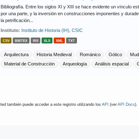
Bibliografía. Entre los siglos XI y XIII se hace evidente un vínculo est
por una parte, y la inversión en construcciones imponentes y duradera
la petrificación...
Instituto:
Instituto de Historia (IH), CSIC
CSV
BIBTEX
RIS
XLS
XML
TXT
Arquitectura
Historia Medieval
Románico
Gótico
Mud
Material de Construcción
Arqueología
Análisis espacial
G
ted también puede acceder a este registro utilizando los
API
(ver
API Docs
).