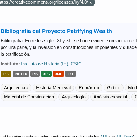
https://creativecommons.org/licenses/by/4.0/
Bibliografía del Proyecto Petrifying Wealth
Bibliografía. Entre los siglos XI y XIII se hace evidente un vínculo est
por una parte, y la inversión en construcciones imponentes y duradera
la petrificación...
Instituto:
Instituto de Historia (IH), CSIC
CSV
BIBTEX
RIS
XLS
XML
TXT
Arquitectura
Historia Medieval
Románico
Gótico
Mud
Material de Construcción
Arqueología
Análisis espacial
G
ted también puede acceder a este registro utilizando los
API
(ver
API Docs
).