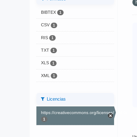
BIBTEX
1
CSV
1
RIS
1
TXT
1
XLS
1
XML
1
Licencias
https://creativecommons.org/licenses/by/4.0/
1
Us