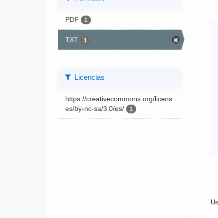
PDF
1
TXT
1
Licencias
https://creativecommons.org/licens
es/by-nc-sa/3.0/es/
1
Us