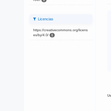
1
Licencias
https://creativecommons.org/licens
es/by/4.0/
1
Us