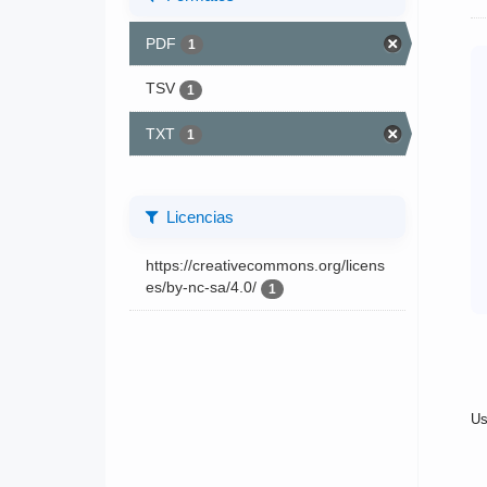
PDF
1
TSV
1
TXT
1
Licencias
https://creativecommons.org/licens
es/by-nc-sa/4.0/
1
Us