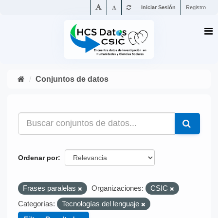
Iniciar Sesión
Registro
Conjuntos de datos
Ordenar por
Frases paralelas
Organizaciones:
CSIC
Categorías:
Tecnologías del lenguaje